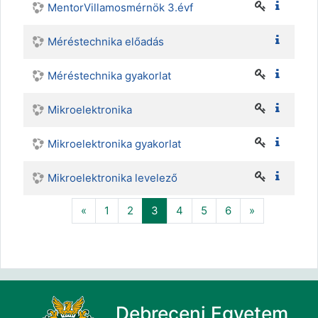
MentorVillamosmérnök 3.évf
Méréstechnika előadás
Méréstechnika gyakorlat
Mikroelektronika
Mikroelektronika gyakorlat
Mikroelektronika levelező
Előző
(aktuális)
Következő
«
1
2
3
4
5
6
»
Debreceni Egyetem