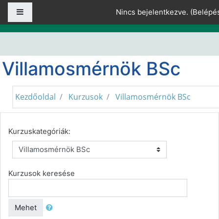
Tovább a fő tartalomhoz
Oldalpanel
Nincs bejelentkezve. (
Belépé
Villamosmérnök BSc
Kezdőoldal
Kurzusok
Villamosmérnök BSc
Kurzuskategóriák:
Kurzusok keresése
Mehet