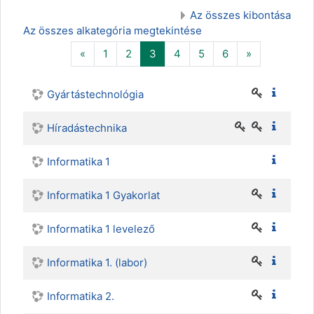
Az összes kibontása
Az összes alkategória megtekintése
Előző
(aktuális)
Következő
«
1
2
3
4
5
6
»
Gyártástechnológia
Híradástechnika
Informatika 1
Informatika 1 Gyakorlat
Informatika 1 levelező
Informatika 1. (labor)
Informatika 2.