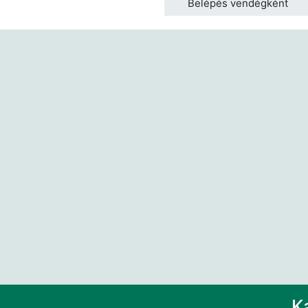
Belépés vendégként
K