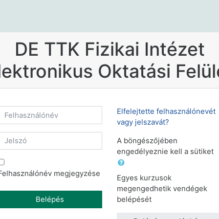
DE TTK Fizikai Intézet
lektronikus Oktatási Felül
Felhasználónév
Elfelejtette felhasználónevét
vagy jelszavát?
Jelszó
A böngészőjében
engedélyeznie kell a sütiket
Felhasználónév megjegyzése
Egyes kurzusok
megengedhetik vendégek
Belépés
belépését