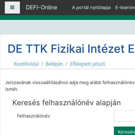
Tovább a fő tartalomhoz
DEFI-Online
Oldalpanel
A portál nyitólapja
E-learni
DE TTK Fizikai Intézet E
Kezdőoldal
Belépés
Elfelejtett jelszó
Jelszavának visszaállításához adja meg alább felhasználónevé
ismét.
Keresés felhasználónév alapján
Felhasználónév