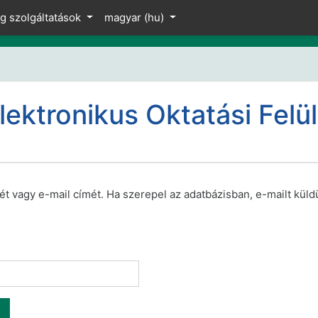
ng szolgáltatások
magyar ‎(hu)‎
lektronikus Oktatási Felü
t vagy e-mail címét. Ha szerepel az adatbázisban, e-mailt küld