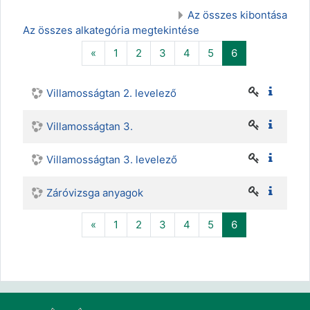
Az összes kibontása
Az összes alkategória megtekintése
Előző
(aktuális)
«
1
2
3
4
5
6
Villamosságtan 2. levelező
Villamosságtan 3.
Villamosságtan 3. levelező
Záróvizsga anyagok
Előző
(aktuális)
«
1
2
3
4
5
6