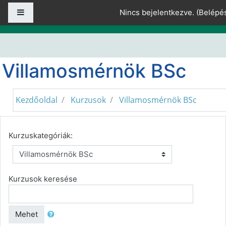
Tovább a fő tartalomhoz
Oldalpanel
Nincs bejelentkezve. (
Belépé
Villamosmérnök BSc
Kezdőoldal
Kurzusok
Villamosmérnök BSc
Kurzuskategóriák:
Kurzusok keresése
Mehet