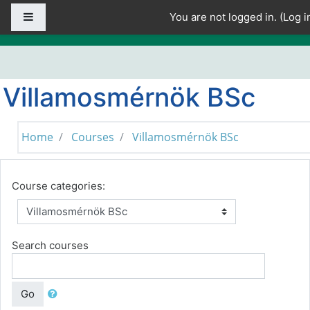
Skip to main content
Side panel
You are not logged in. (
Log i
Villamosmérnök BSc
Home
Courses
Villamosmérnök BSc
Course categories:
Search courses
Go