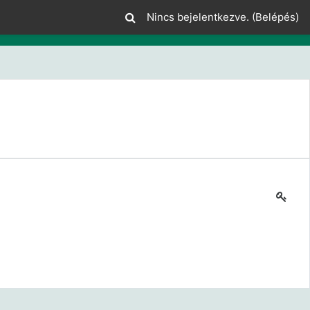
Nincs bejelentkezve. (
Belépés
)