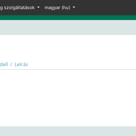
ng szolgáltatások
magyar ‎(hu)‎
dell
Leírás