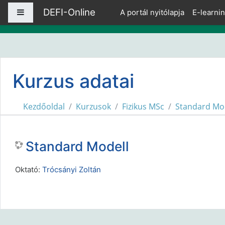
Tovább a fő tartalomhoz
DEFI-Online
Oldalpanel
A portál nyitólapja
E-learni
Kurzus adatai
Kezdőoldal
Kurzusok
Fizikus MSc
Standard Mo
Standard Modell
Oktató:
Trócsányi Zoltán