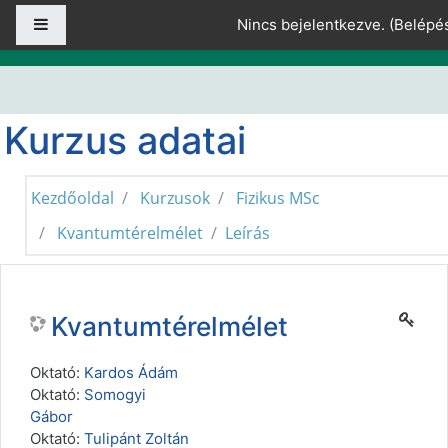
Tovább a fő tartalomhoz
Oldalpanel
Nincs bejelentkezve. (
Belépé
Kurzus adatai
Kezdőoldal
Kurzusok
Fizikus MSc
Kvantumtérelmélet
Leírás
Kvantumtérelmélet
Oktató:
Kardos Ádám
Oktató:
Somogyi
Gábor
Oktató:
Tulipánt Zoltán