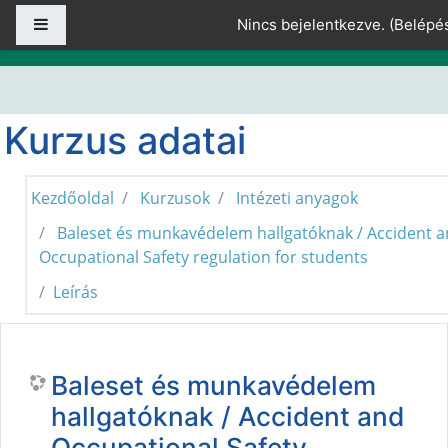
Tovább a fő tartalomhoz
Oldalpanel
Nincs bejelentkezve. (
Belépé
Kurzus adatai
Kezdőoldal
Kurzusok
Intézeti anyagok
Baleset és munkavédelem hallgatóknak / Accident 
Occupational Safety regulation for students
Leírás
Baleset és munkavédelem
hallgatóknak / Accident and
Occupational Safety