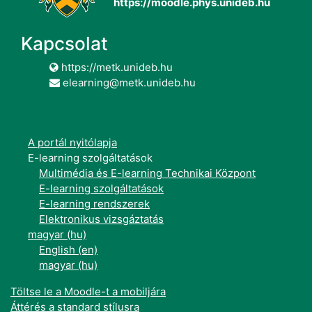
https://moodle.phys.unideb.hu
Kapcsolat
https://metk.unideb.hu
elearning@metk.unideb.hu
A portál nyitólapja
E-learning szolgáltatások
Multimédia és E-learning Technikai Központ
E-learning szolgáltatások
E-learning rendszerek
Elektronikus vizsgáztatás
magyar ‎(hu)‎
English ‎(en)‎
magyar ‎(hu)‎
Töltse le a Moodle-t a mobiljára
Áttérés a standard stílusra