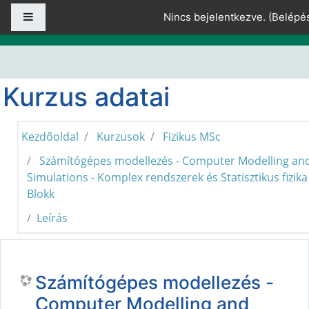
Tovább a fő tartalomhoz
Oldalpanel
Nincs bejelentkezve. (
Belépé
Kurzus adatai
Kezdőoldal
Kurzusok
Fizikus MSc
Számítógépes modellezés - Computer Modelling an
Simulations - Komplex rendszerek és Statisztikus fizika
Blokk
Leírás
Számítógépes modellezés -
Computer Modelling and