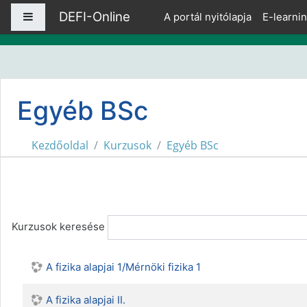
Tovább a fő tartalomhoz
DEFI-Online
Oldalpanel
A portál nyitólapja
E-learni
Egyéb BSc
Kezdőoldal
Kurzusok
Egyéb BSc
Kurzusok keresése
A fizika alapjai 1/Mérnöki fizika 1
A fizika alapjai II.