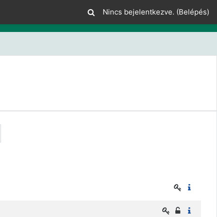
Nincs bejelentkezve. (
Belépés
)