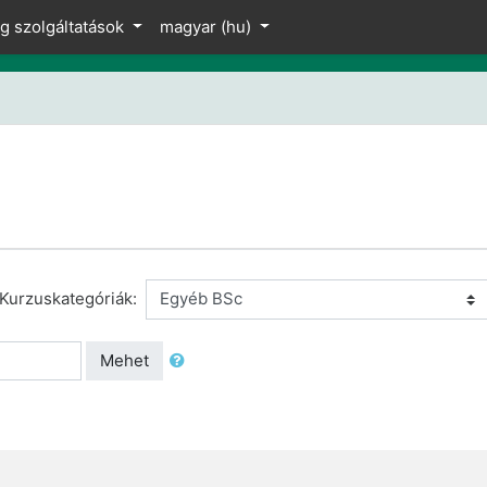
ng szolgáltatások
magyar ‎(hu)‎
Kurzuskategóriák:
Mehet