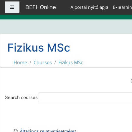
Skip to main content
DEFI-Online
Side panel
A portál nyitólapja
E-learni
Fizikus MSc
Home
Courses
Fizikus MSc
Search courses
Általános relativitáselmélet