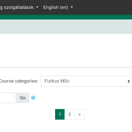
ng szolgáltatások
English ‎(en)‎
Course categories:
Go
(current)
Next
1
2
»