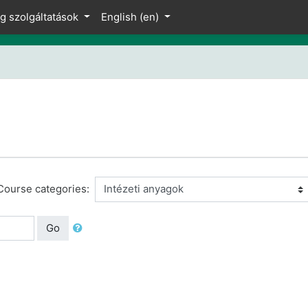
ng szolgáltatások
English ‎(en)‎
Course categories:
Go