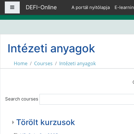
Skip to main content
DEFI-Online
Side panel
A portál nyitólapja
E-learni
Intézeti anyagok
Home
Courses
Intézeti anyagok
Search courses
Törölt kurzusok