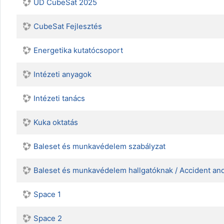
UD CubeSat 2025
CubeSat Fejlesztés
Energetika kutatócsoport
Intézeti anyagok
Intézeti tanács
Kuka oktatás
Baleset és munkavédelem szabályzat
Baleset és munkavédelem hallgatóknak / Accident and 
Space 1
Space 2