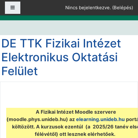
Tovább a fő tartalomhoz
Oldalpanel
Nincs bejelentkezve. (
Belépés
)
DE TTK Fizikai Intézet
Elektronikus Oktatási
Felület
A Fizikai Intézet Moodle szervere
(
moodle.phys.unideb.hu) az
elearning.unideb.hu
portá
költözött. A kurzusok ezentúl (a 2025/26 tanév els
félévétől) ott lesznek elérhetőek.