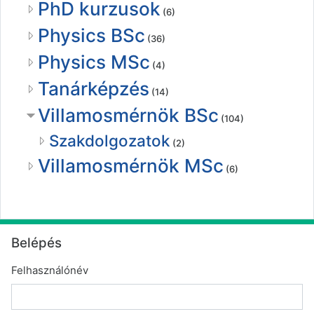
PhD kurzusok
(6)
Physics BSc
(36)
Physics MSc
(4)
Tanárképzés
(14)
Villamosmérnök BSc
(104)
Szakdolgozatok
(2)
Villamosmérnök MSc
(6)
Belépés kihagyása
Belépés
Felhasználónév