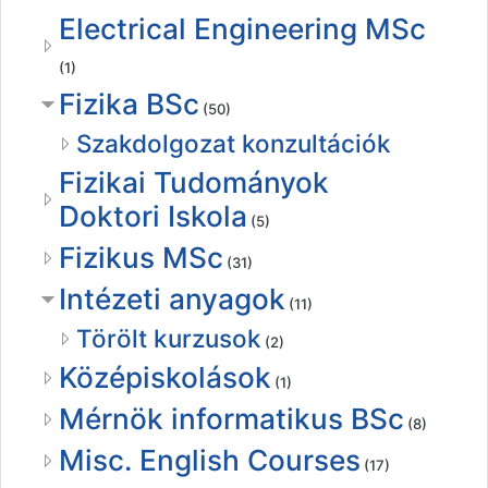
Electrical Engineering MSc
(1)
Fizika BSc
(50)
Szakdolgozat konzultációk
Fizikai Tudományok
Doktori Iskola
(5)
Fizikus MSc
(31)
Intézeti anyagok
(11)
Törölt kurzusok
(2)
Középiskolások
(1)
Mérnök informatikus BSc
(8)
Misc. English Courses
(17)